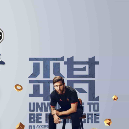
指数
战术复盘
资讯
马上联
系
南玉昆队战平
联系世界杯竞猜app
平