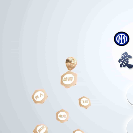
中超联赛精