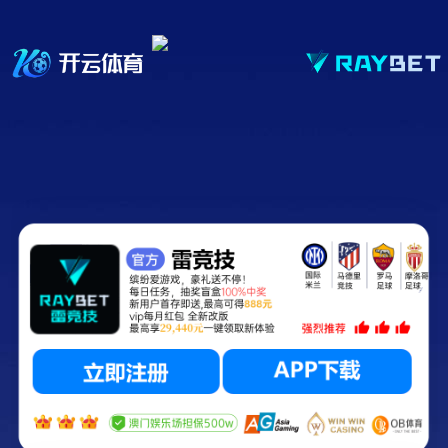
AC米兰在意甲联赛中遗
憾败给拉齐奥
网站首页
AC米兰在意甲联赛中遗憾败给拉齐奥