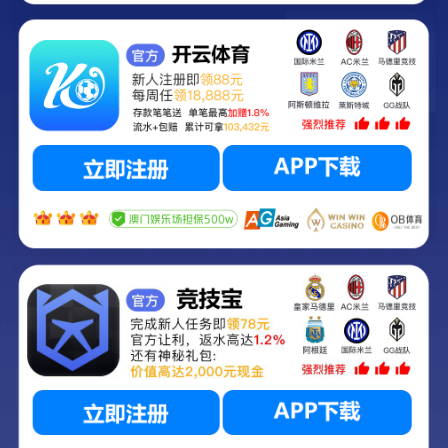
AC米兰在意甲联赛中遗憾败给拉齐奥
2026-06-11 00:48:36
Admin
0 Comments
在刚刚结束的意甲联赛中，AC米兰迎来了与拉齐奥的对
决。这场备受瞩目的比赛不仅关系到两队的积分排名，