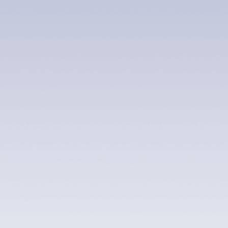
E-mail Address
*
Website
*
Comment
*
发表评论