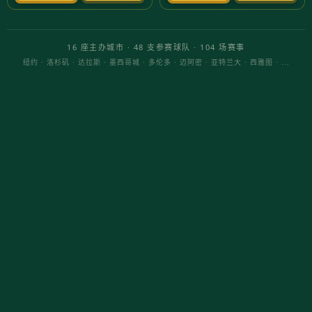
近年来，西甲联赛不仅以其高水平的竞技水平而闻名，
更因其对年轻球员的重视而备受瞩目。西甲的球探们在
赛场上积极寻找具有潜力的小球员，他们的努力和表现
已经引起了广泛的关注。
年轻球员的崛起
在西甲联赛中，许多年轻球员通过不懈努力和卓越表
现，逐渐崭露头角。球探们指出，这些小球员不仅在技
术上展现出色，更在比赛中展现了强烈的求胜欲望和拼