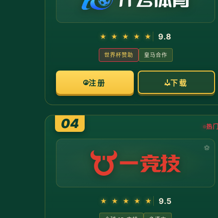
世界杯A组出线形势分析三强队伍前