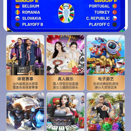
比赛中，双方的进攻和防守都非常出色。国米的防线多
次化解博洛尼亚的威胁，而博洛尼亚的门将也做出了几
次关键扑救。尽管最终以平局收场，但双方的表现都值
得肯定。
球迷的热烈反响
这场比赛吸引了众多球迷到场助威，现场气氛热烈。尤
其是在迪马尔科打入任意球后，观众们的欢呼声响彻整
个球场，显示了他在球队中的重要性。