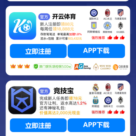
国米与博洛尼亚激战成和 迪马尔科精彩任
意球引发关注