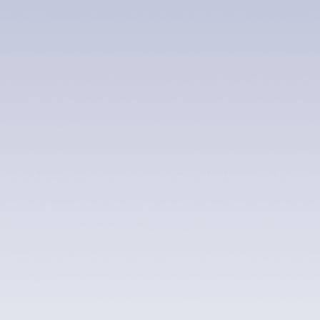
E-mail Address
*
Website
*
Comment
*
发表评论