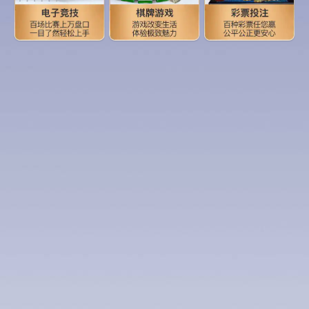
来，我们将继续关注这些要闻，并为读者提供更为全面
的分析与解读。
留下您的想法
Name
*
E-mail Address
*
Website
*