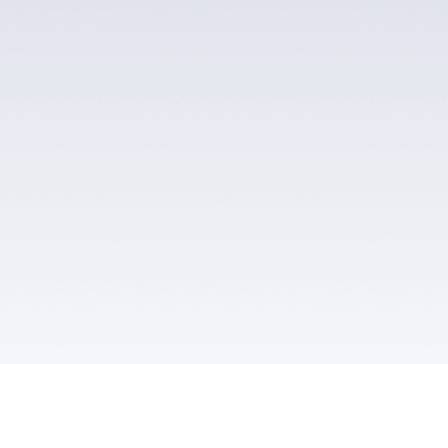
欢迎来到2026世界杯中国竞彩指定网站，这里是您参与
世界杯竞猜的最佳平台。我们提供便捷的世界杯竞猜
app，让您随时随地进行投注。无论是加时赛的滚球投
注，还是最新的下注备用网址，我们都为您提供全面的
支持和信息，确保您不错过任何精彩的比赛时刻。加入
我们，一起享受世界杯带来的激动与乐趣！
0551-04395038